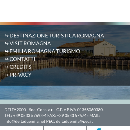
↬ DESTINAZIONE TURISTICA ROMAGNA
↬ VISIT ROMAGNA
↬ EMILIA ROMAGNA TURISMO
↬ CONTATTI
↬ CREDITS
↬ PRIVACY
DELTA2000
- Soc. Cons. a r.l. C.F. e P.IVA 01358060380.
TEL:
+39 0533 57693-4
FAX:
+39 0533 57674
eMAIL:
info@deltaduemila.net
PEC:
deltaduemila@pec.it