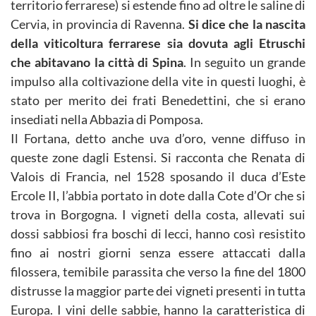
territorio ferrarese) si estende fino ad oltre le saline di
Cervia, in provincia di Ravenna.
Si dice che la nascita
della viticoltura ferrarese sia dovuta agli Etruschi
che abitavano la città di Spina
. In seguito un grande
impulso alla coltivazione della vite in questi luoghi, è
stato per merito dei frati Benedettini, che si erano
insediati nella Abbazia di Pomposa.
Il Fortana, detto anche uva d’oro, venne diffuso in
queste zone dagli Estensi. Si racconta che Renata di
Valois di Francia, nel 1528 sposando il duca d’Este
Ercole II, l’abbia portato in dote dalla Cote d’Or che si
trova in Borgogna. I vigneti della costa, allevati sui
dossi sabbiosi fra boschi di lecci, hanno così resistito
fino ai nostri giorni senza essere attaccati dalla
filossera, temibile parassita che verso la fine del 1800
distrusse la maggior parte dei vigneti presenti in tutta
Europa. I vini delle sabbie, hanno la caratteristica di