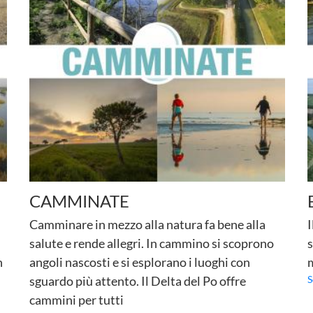
CAMMINATE
Camminare in mezzo alla natura fa bene alla
I
salute e rende allegri. In cammino si scoprono
s
n
angoli nascosti e si esplorano i luoghi con
m
sguardo più attento. Il Delta del Po offre
S
cammini per tutti