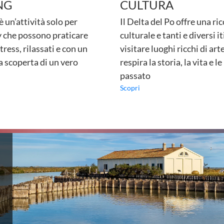
NG
CULTURA
 un’attività solo per
Il Delta del Po offre una ri
y che possono praticare
culturale e tanti e diversi i
tress, rilassati e con un
visitare luoghi ricchi di art
a scoperta di un vero
respira la storia, la vita e 
passato
Scopri