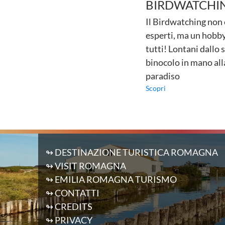
BIRDWATCHI
Il Birdwatching non è
esperti, ma un hobb
tutti! Lontani dallo s
binocolo in mano all
paradiso
Scopri
↬ DESTINAZIONE TURISTICA ROMAGNA
↬ VISIT ROMAGNA
↬ EMILIA ROMAGNA TURISMO
↬ CONTATTI
↬ CREDITS
↬ PRIVACY