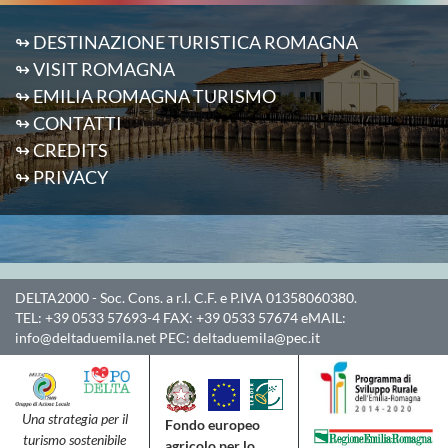
↬ DESTINAZIONE TURISTICA ROMAGNA
↬ VISIT ROMAGNA
↬ EMILIA ROMAGNA TURISMO
↬ CONTATTI
↬ CREDITS
↬ PRIVACY
DELTA2000
- Soc. Cons. a r.l. C.F. e P.IVA 01358060380.
TEL:
+39 0533 57693-4
FAX:
+39 0533 57674
eMAIL:
info@deltaduemila.net
PEC:
deltaduemila@pec.it
Una strategia per il
Fondo europeo
turismo sostenibile
agricolo per lo