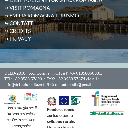
↬ DESTINAZIONE TURISTICA ROMAGNA
↬ VISIT ROMAGNA
↬ EMILIA ROMAGNA TURISMO
↬ CONTATTI
↬ CREDITS
↬ PRIVACY
DELTA2000
- Soc. Cons. a r.l. C.F. e P.IVA 01358060380.
TEL:
+39 0533 57693-4
FAX:
+39 0533 57674
eMAIL:
info@deltaduemila.net
PEC:
deltaduemila@pec.it
Una strategia per il
Fondo europeo
turismo sostenibile
agricolo per lo
nel Delta emiliano-
sviluppo rurale:
romagnolo:
l'Europa investe