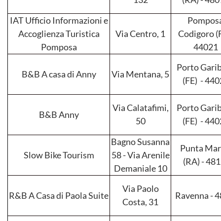
IAT Ufficio Informazioni e
Pomposa
Accoglienza Turistica
Via Centro, 1
Codigoro (F
Pomposa
44021
Porto Garib
B&B A casa di Anny
Via Mentana, 5
(FE) - 44
Via Calatafimi,
Porto Garib
B&B Anny
50
(FE) - 44
Bagno Susanna
Punta Mar
Slow Bike Tourism
58 - Via Arenile
(RA) - 48
Demaniale 10
Via Paolo
R&B A Casa di Paola Suite
Ravenna - 
Costa, 31