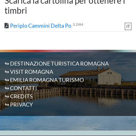
Scarica la cartolina per ottenere i
timbri
Periplo Cammini Delta Po
3.29M
IT
↬ DESTINAZIONE TURISTICA ROMAGNA
↬ VISIT ROMAGNA
↬ EMILIA ROMAGNA TURISMO
↬ CONTATTI
↬ CREDITS
↬ PRIVACY