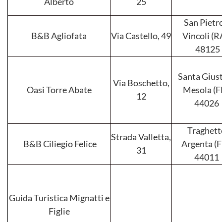
Alberto
25
San Pietro
B&B Agliofata
Via Castello, 49
Vincoli (RA
48125
Santa Giust
Via Boschetto,
Oasi Torre Abate
Mesola (FE
12
44026
Traghett
Strada Valletta,
B&B Ciliegio Felice
Argenta (F
31
44011
Guida Turistica Mignatti e
Figlie