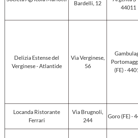
Bardelli, 12
44011
Gambulag
Delizia Estense del
Via Verginese,
Portomagg
Verginese - Atlantide
56
(FE) - 44
Locanda Ristorante
Via Brugnoli,
Goro (FE) - 
Ferrari
244