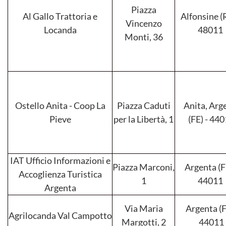
Piazza
Al Gallo Trattoria e
Alfonsine (
Vincenzo
Locanda
48011
Monti, 36
Ostello Anita - Coop La
Piazza Caduti
Anita, Arg
Pieve
per la Libertà, 1
(FE) - 44
IAT Ufficio Informazioni e
Piazza Marconi,
Argenta (F
Accoglienza Turistica
1
44011
Argenta
Via Maria
Argenta (F
Agrilocanda Val Campotto
Margotti, 2
44011