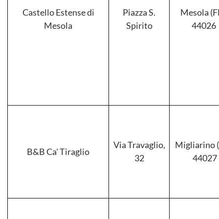
Castello Estense di
Piazza S.
Mesola (FE
Mesola
Spirito
44026
Via Travaglio,
Migliarino (
B&B Ca' Tiraglio
32
44027