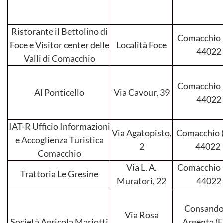
Ristorante il Bettolino di
Comacchio (
Foce e Visitor center delle
Località Foce
44022
Valli di Comacchio
Comacchio (
Al Ponticello
Via Cavour, 39
44022
IAT-R Ufficio Informazioni
Via Agatopisto,
Comacchio (
e Accoglienza Turistica
2
44022
Comacchio
Via L. A.
Comacchio (
Trattoria Le Gresine
Muratori, 22
44022
Consando
Via Rosa
Società Agricola Mariotti
Argenta (F