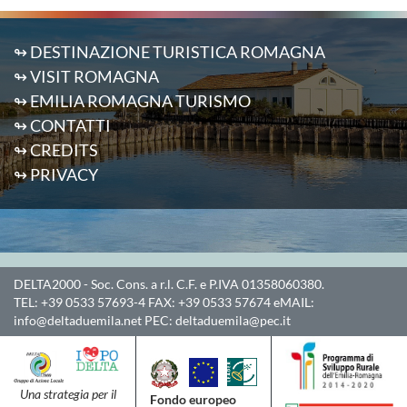
↬ DESTINAZIONE TURISTICA ROMAGNA
↬ VISIT ROMAGNA
↬ EMILIA ROMAGNA TURISMO
↬ CONTATTI
↬ CREDITS
↬ PRIVACY
DELTA2000
- Soc. Cons. a r.l. C.F. e P.IVA 01358060380.
TEL:
+39 0533 57693-4
FAX:
+39 0533 57674
eMAIL:
info@deltaduemila.net
PEC:
deltaduemila@pec.it
Una strategia per il
Fondo europeo