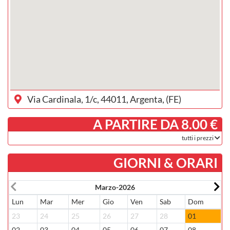
Via Cardinala, 1/c, 44011, Argenta, (FE)
­ A PARTIRE DA 8.00 €
tutti i prezzi
GIORNI & ORARI
Marzo-2026
Lun
Mar
Mer
Gio
Ven
Sab
Dom
L
23
24
25
26
27
28
01
3
02
03
04
05
06
07
08
0