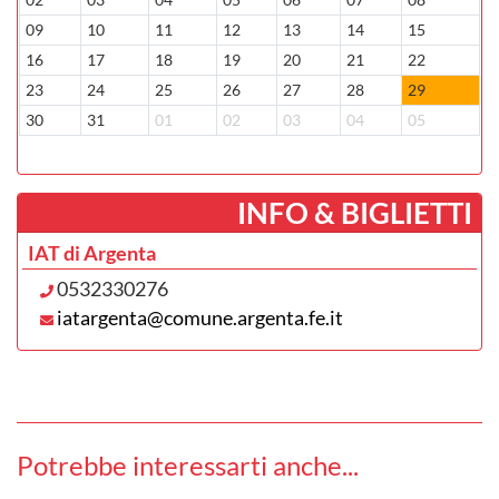
09
10
11
12
13
14
15
1
16
17
18
19
20
21
22
2
23
24
25
26
27
28
29
2
30
31
01
02
03
04
05
0
­INFO & BIGLIETTI
IAT di Argenta
0532330276
iatargenta@comune.argenta.fe.it
Potrebbe interessarti anche...