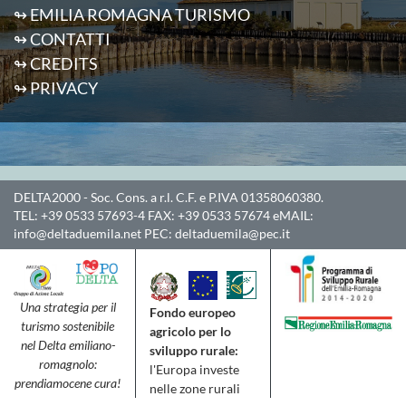
↬ EMILIA ROMAGNA TURISMO
↬ CONTATTI
↬ CREDITS
↬ PRIVACY
DELTA2000
- Soc. Cons. a r.l. C.F. e P.IVA 01358060380.
TEL:
+39 0533 57693-4
FAX:
+39 0533 57674
eMAIL:
info@deltaduemila.net
PEC:
deltaduemila@pec.it
Una strategia per il
Fondo europeo
turismo sostenibile
agricolo per lo
nel Delta emiliano-
sviluppo rurale:
romagnolo:
l'Europa investe
prendiamocene cura!
nelle zone rurali