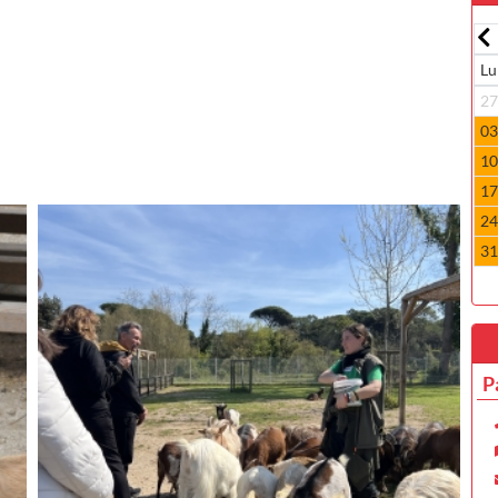
Luglio-2026
Dom
Lun
Mar
Mer
Gio
Ven
Sab
Dom
Lu
7
29
30
01
02
03
04
05
2
4
06
07
08
09
10
11
12
0
1
13
14
15
16
17
18
19
1
8
20
21
22
23
24
25
26
1
5
27
28
29
30
31
01
02
2
2
03
04
05
06
07
08
09
3
P