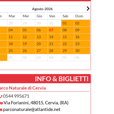
Agosto-2026
n
Mar
Mer
Gio
Ven
Sab
Dom
Lun
Mar
7
28
29
30
31
01
02
31
01
3
04
05
06
07
08
09
07
08
0
11
12
13
14
15
16
14
15
7
18
19
20
21
22
23
21
22
4
25
26
27
28
29
30
28
29
1
01
02
03
04
05
06
05
06
­INFO & BIGLIETTI
arco Naturale di Cervia
0544 995671
Via Forlanini, 48015, Cervia, (RA)
parconaturale@atlantide.net