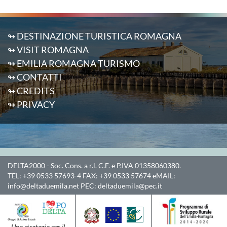
↬ DESTINAZIONE TURISTICA ROMAGNA
↬ VISIT ROMAGNA
↬ EMILIA ROMAGNA TURISMO
↬ CONTATTI
↬ CREDITS
↬ PRIVACY
DELTA2000
- Soc. Cons. a r.l. C.F. e P.IVA 01358060380.
TEL:
+39 0533 57693-4
FAX:
+39 0533 57674
eMAIL:
info@deltaduemila.net
PEC:
deltaduemila@pec.it
Una strategia per il