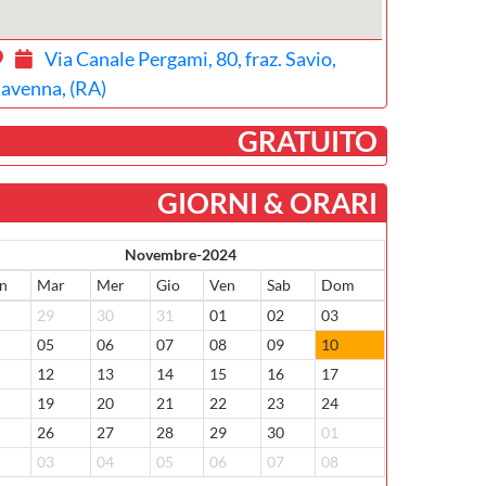
Via Canale Pergami, 80, fraz. Savio,
avenna, (RA)
­ GRATUITO
GIORNI & ORARI
Novembre-2024
n
Mar
Mer
Gio
Ven
Sab
Dom
8
29
30
31
01
02
03
4
05
06
07
08
09
10
1
12
13
14
15
16
17
8
19
20
21
22
23
24
5
26
27
28
29
30
01
2
03
04
05
06
07
08