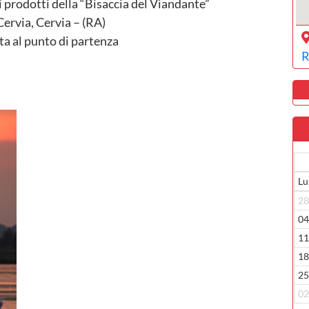
 i prodotti della “Bisaccia del Viandante”
Cervia, Cervia – (RA)
tta al punto di partenza
R
Lu
2
0
1
1
2
0