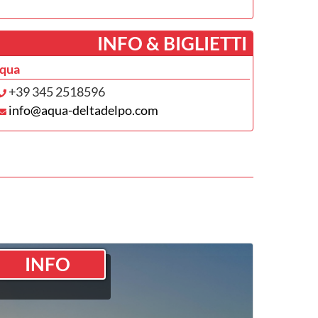
­INFO & BIGLIETTI
qua
+39 345 2518596
info@aqua-deltadelpo.com
INFO