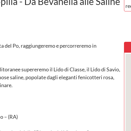
lia - Da Bevanella alle Saline
re
lta del Po, raggiungeremo e percorreremo in
litoranee supereremo il Lido di Classe, il Lido di Savio,
ose saline, popolate dagli eleganti fenicotteri rosa,
inare.
io – (RA)