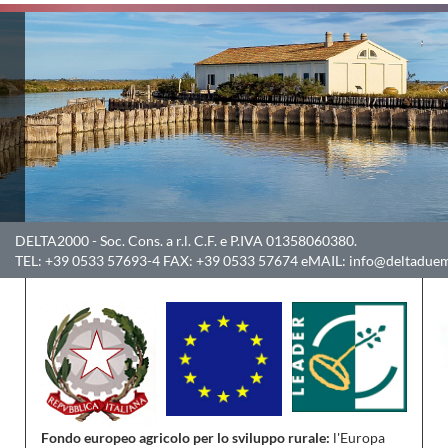
DELTA2000
- Soc. Cons. a r.l. C.F. e P.IVA 01358060380.
TEL:
+39 0533 57693-4
FAX:
+39 0533 57674
eMAIL:
info@deltaduem
Fondo europeo agricolo per lo sviluppo rurale:
l'Europa