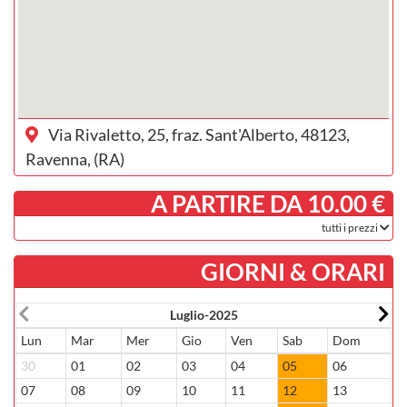
Via Rivaletto, 25, fraz. Sant'Alberto, 48123,
Ravenna, (RA)
­ A PARTIRE DA 10.00 €
tutti i prezzi
GIORNI & ORARI
Luglio-2025
Lun
Mar
Mer
Gio
Ven
Sab
Dom
L
30
01
02
03
04
05
06
2
07
08
09
10
11
12
13
0