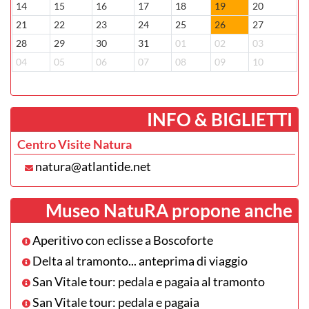
14
15
16
17
18
19
20
1
21
22
23
24
25
26
27
1
28
29
30
31
01
02
03
2
04
05
06
07
08
09
10
0
­INFO & BIGLIETTI
Centro Visite Natura
natura@atlantide.net
Museo NatuRA propone anche
Aperitivo con eclisse a Boscoforte
Delta al tramonto... anteprima di viaggio
San Vitale tour: pedala e pagaia al tramonto
San Vitale tour: pedala e pagaia