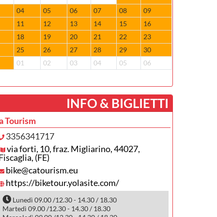
3
04
05
06
07
08
09
07
08
0
11
12
13
14
15
16
14
15
7
18
19
20
21
22
23
21
22
4
25
26
27
28
29
30
28
29
1
01
02
03
04
05
06
05
06
­INFO & BIGLIETTI
a Tourism
3356341717
via forti, 10, fraz. Migliarino, 44027,
Fiscaglia, (FE)
bike@catourism.eu
https://biketour.yolasite.com/
Lunedì 09.00 /12.30 - 14.30 / 18.30
Martedì 09.00 /12.30 - 14.30 / 18.30