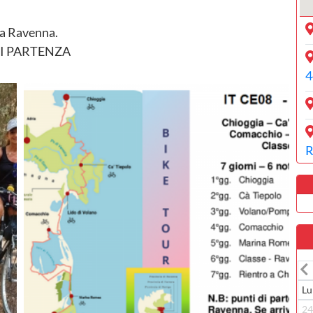
 da Ravenna.
I PARTENZA
4
R
Lu
2