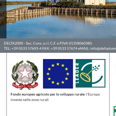
DELTA2000
- Soc. Cons. a r.l. C.F. e P.IVA 01358060380.
TEL:
+39 0533 57693-4
FAX:
+39 0533 57674
eMAIL:
info@deltaduem
Fondo europeo agricolo per lo sviluppo rurale:
l'Europa
investe nelle zone rurali