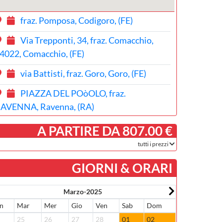
fraz. Pomposa, Codigoro, (FE)
Via Trepponti, 34, fraz. Comacchio,
4022, Comacchio, (FE)
via Battisti, fraz. Goro, Goro, (FE)
PIAZZA DEL POòOLO, fraz.
AVENNA, Ravenna, (RA)
­ A PARTIRE DA 807.00 €
tutti i prezzi
GIORNI & ORARI
Marzo-2025
n
Mar
Mer
Gio
Ven
Sab
Dom
Lun
Mar
4
25
26
27
28
01
02
31
01