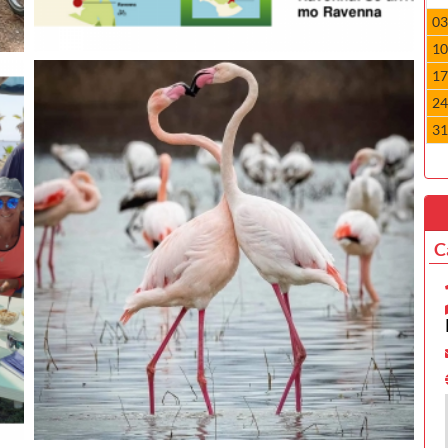
0
1
1
2
3
C