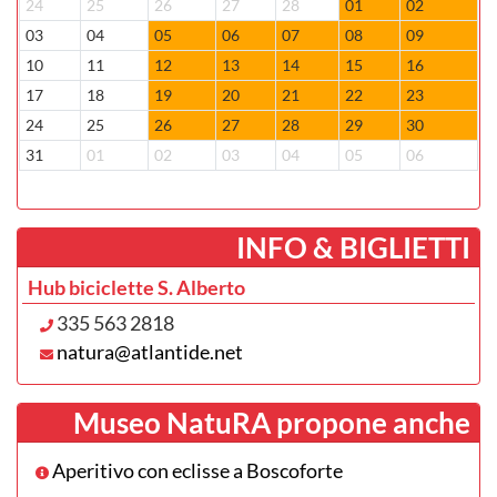
24
25
26
27
28
01
02
3
03
04
05
06
07
08
09
0
10
11
12
13
14
15
16
1
17
18
19
20
21
22
23
2
24
25
26
27
28
29
30
2
31
01
02
03
04
05
06
0
­INFO & BIGLIETTI
Hub biciclette S. Alberto
335 563 2818
natura@atlantide.net
Museo NatuRA propone anche
Aperitivo con eclisse a Boscoforte