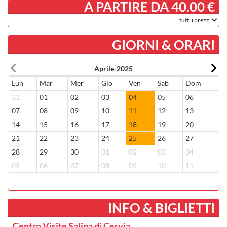
­ A PARTIRE DA 40.00 €
tutti i prezzi
GIORNI & ORARI
Aprile-2025
Lun
Mar
Mer
Gio
Ven
Sab
Dom
L
31
01
02
03
04
05
06
2
07
08
09
10
11
12
13
0
14
15
16
17
18
19
20
1
21
22
23
24
25
26
27
1
28
29
30
01
02
03
04
2
05
06
07
08
09
10
11
0
­INFO & BIGLIETTI
Centro Visite Salina di Cervia