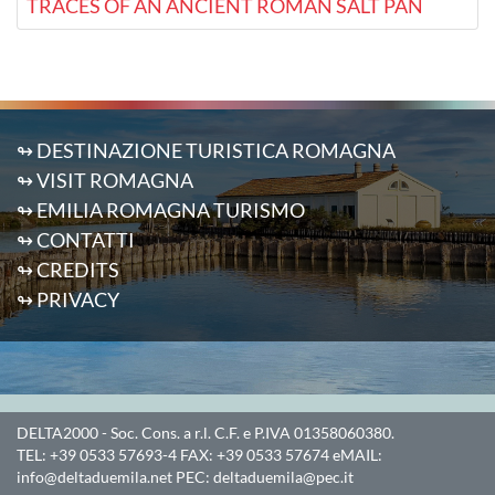
TRACES OF AN ANCIENT ROMAN SALT PAN
↬ DESTINAZIONE TURISTICA ROMAGNA
↬ VISIT ROMAGNA
↬ EMILIA ROMAGNA TURISMO
↬ CONTATTI
↬ CREDITS
↬ PRIVACY
DELTA2000
- Soc. Cons. a r.l. C.F. e P.IVA 01358060380.
TEL:
+39 0533 57693-4
FAX:
+39 0533 57674
eMAIL:
info@deltaduemila.net
PEC:
deltaduemila@pec.it