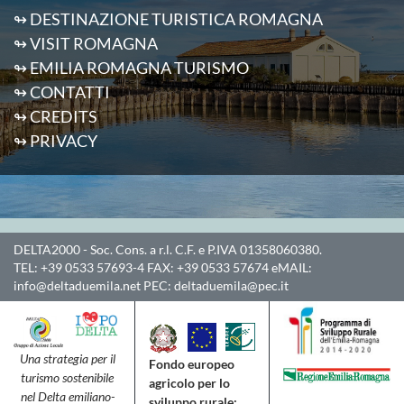
↬ DESTINAZIONE TURISTICA ROMAGNA
↬ VISIT ROMAGNA
↬ EMILIA ROMAGNA TURISMO
↬ CONTATTI
↬ CREDITS
↬ PRIVACY
DELTA2000
- Soc. Cons. a r.l. C.F. e P.IVA 01358060380.
TEL:
+39 0533 57693-4
FAX:
+39 0533 57674
eMAIL:
info@deltaduemila.net
PEC:
deltaduemila@pec.it
Una strategia per il
Fondo europeo
turismo sostenibile
agricolo per lo
nel Delta emiliano-
sviluppo rurale: