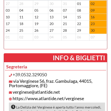
27
28
29
30
31
01
02
0
03
04
05
06
07
08
09
0
10
11
12
13
14
15
16
1
17
18
19
20
21
22
23
2
24
25
26
27
28
29
30
2
01
02
03
04
05
06
07
0
­INFO & BIGLIETTI
Segreteria
+39.0532.329050
via Verginese 56, fraz. Gambulaga, 44015,
Portomaggiore, (FE)
verginese@atlantide.net
https://www.atlantide.net/verginese
La Delizia del Verginese è aperta tutto l'anno mercoledì,