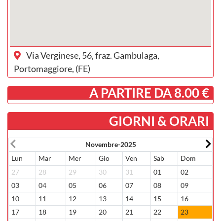
Via Verginese, 56, fraz. Gambulaga,
Portomaggiore, (FE)
­ A PARTIRE DA 8.00 €
GIORNI & ORARI
Novembre-2025
Lun
Mar
Mer
Gio
Ven
Sab
Dom
L
27
28
29
30
31
01
02
0
03
04
05
06
07
08
09
0
10
11
12
13
14
15
16
1
17
18
19
20
21
22
23
2