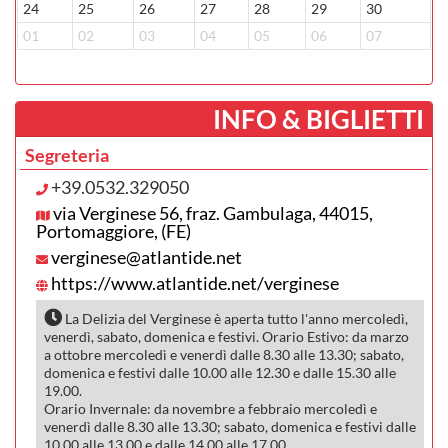
24
25
26
27
28
29
30
2
01
02
03
04
05
06
07
0
­INFO & BIGLIETTI
Segreteria
+39.0532.329050
via Verginese 56, fraz. Gambulaga, 44015,
Portomaggiore, (FE)
verginese@atlantide.net
https://www.atlantide.net/verginese
La Delizia del Verginese è aperta tutto l'anno mercoledì,
venerdì, sabato, domenica e festivi. Orario Estivo: da marzo
a ottobre mercoledì e venerdì dalle 8.30 alle 13.30; sabato,
domenica e festivi dalle 10.00 alle 12.30 e dalle 15.30 alle
19.00.
Orario Invernale: da novembre a febbraio mercoledì e
venerdì dalle 8.30 alle 13.30; sabato, domenica e festivi dalle
10.00 alle 13.00 e dalle 14.00 alle 17.00.