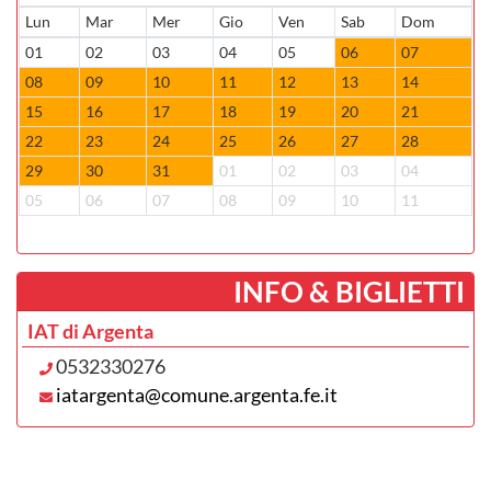
Lun
Mar
Mer
Gio
Ven
Sab
Dom
L
01
02
03
04
05
06
07
2
08
09
10
11
12
13
14
0
15
16
17
18
19
20
21
1
22
23
24
25
26
27
28
1
29
30
31
01
02
03
04
2
05
06
07
08
09
10
11
0
­INFO & BIGLIETTI
IAT di Argenta
0532330276
iatargenta@comune.argenta.fe.it