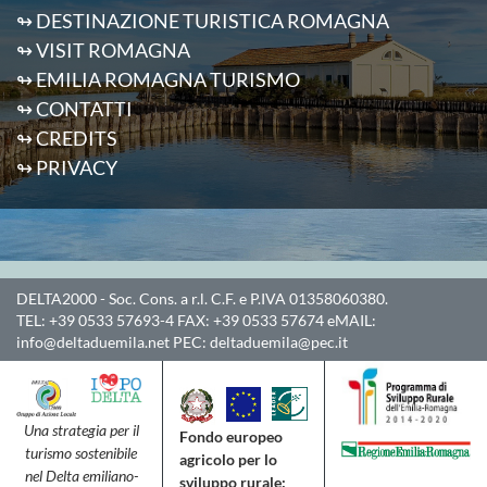
↬ DESTINAZIONE TURISTICA ROMAGNA
↬ VISIT ROMAGNA
↬ EMILIA ROMAGNA TURISMO
↬ CONTATTI
↬ CREDITS
↬ PRIVACY
DELTA2000
- Soc. Cons. a r.l. C.F. e P.IVA 01358060380.
TEL:
+39 0533 57693-4
FAX:
+39 0533 57674
eMAIL:
info@deltaduemila.net
PEC:
deltaduemila@pec.it
Una strategia per il
Fondo europeo
turismo sostenibile
agricolo per lo
nel Delta emiliano-
sviluppo rurale: