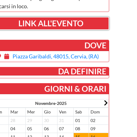
carsi in loco.
LINK ALL'EVENTO
DOVE
Piazza Garibaldi, 48015, Cervia, (RA)
­ DA DEFINIRE
GIORNI & ORARI
Novembre-2025
n
Mar
Mer
Gio
Ven
Sab
Dom
Lun
Mar
7
28
29
30
31
01
02
01
02
3
04
05
06
07
08
09
08
09
0
11
12
13
14
15
16
15
16