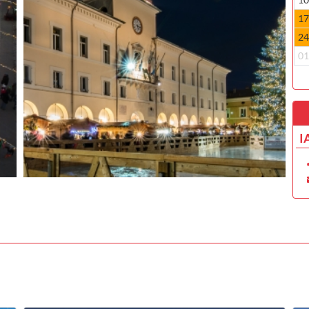
1
2
0
I