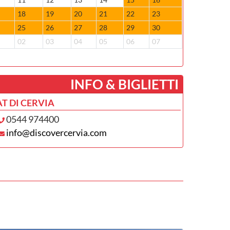
7
18
19
20
21
22
23
22
23
4
25
26
27
28
29
30
29
30
1
02
03
04
05
06
07
05
06
­INFO & BIGLIETTI
AT DI CERVIA
0544 974400
info@discovercervia.com