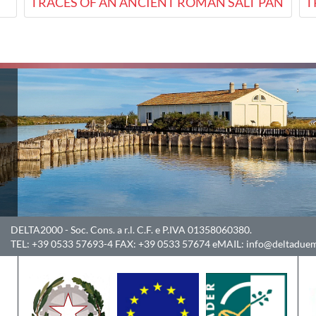
TRACES OF AN ANCIENT ROMAN SALT PAN
T
DELTA2000
- Soc. Cons. a r.l. C.F. e P.IVA 01358060380.
TEL:
+39 0533 57693-4
FAX:
+39 0533 57674
eMAIL:
info@deltaduem